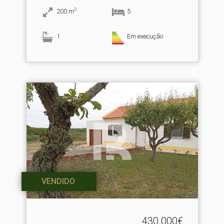
2
200
m
5
1
Em execução
VENDIDO
430.000€