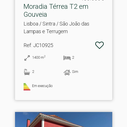
Moradia Térrea T2 em
Gouveia
Lisboa / Sintra / São João das
Lampas e Terrugem
Ref
: JC10925
2
1400
m
2
2
Sim
Em execução