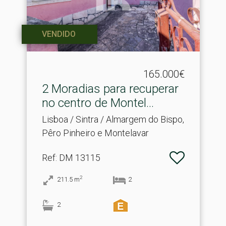
VENDIDO
165.000€
2 Moradias para recuperar
no centro de Montel.​..
Lisboa / Sintra / Almargem do Bispo,
Pêro Pinheiro e Montelavar
Ref
: DM 13115
2
211.5
m
2
2