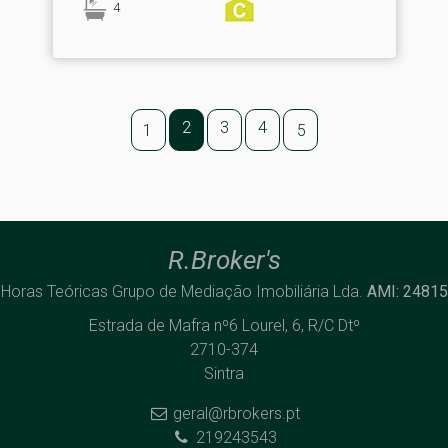
4
2
3
4
1
5
R.Broker's
Horas Teóricas Grupo de Mediação Imobiliária Lda.
AMI: 24815
Estrada de Mafra nº6 Lourel, 6, R/C Dtº
2710-374
Sintra
geral@rbrokers.pt
219243543