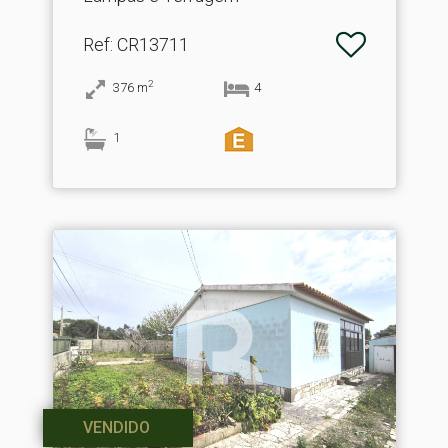
Ref
: CR13711
2
376
m
4
1
VENDIDO