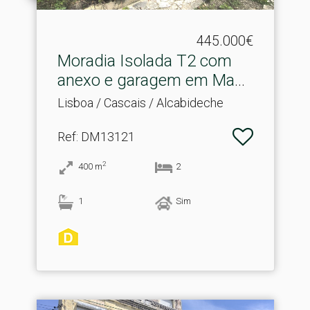
445.000€
Moradia Isolada T2 com
anexo e garagem em Man.​
..
Lisboa / Cascais / Alcabideche
Ref
: DM13121
2
400
m
2
1
Sim