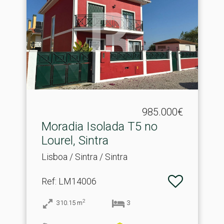
985.000€
Moradia Isolada T5 no
Lourel, Sintra
Lisboa / Sintra / Sintra
Ref
: LM14006
2
310.15
m
3